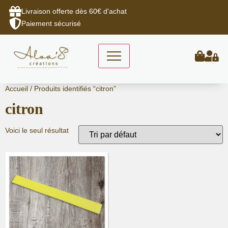
Livraison offerte dès 60€ d'achat
Paiement sécurisé
Aller
Accueil
/ Produits identifiés “citron”
au
citron
contenu
Voici le seul résultat