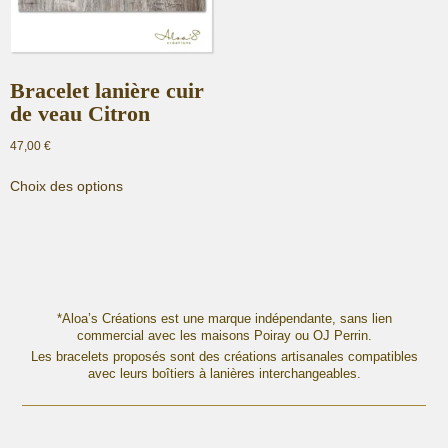
Bracelet lanière cuir
de veau Citron
47,00
€
Ce
Choix des options
produit
a
plusieurs
variations.
Les
options
peuvent
*Aloa’s Créations est une marque indépendante, sans lien
commercial avec les maisons Poiray ou OJ Perrin.
être
Les bracelets proposés sont des créations artisanales compatibles
choisies
avec leurs boîtiers à lanières interchangeables.
sur
la
page
du