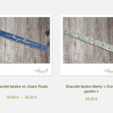
acelet lanière en Jeans Roots
Bracelet lanière liberty « Gr
garden »
Plage
34,00
€
–
38,00
€
34,00
€
de
Ce
prix :
t
produit