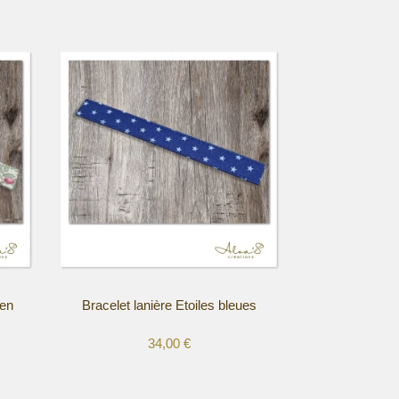
een
Bracelet lanière Etoiles bleues
34,00
€
Ce
produit