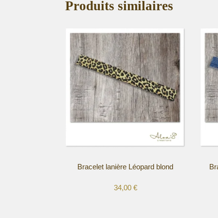
Produits similaires
Bracelet lanière Léopard blond
Br
34,00
€
Ce
Ce
produit
produi