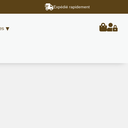
Expédié rapidement
es