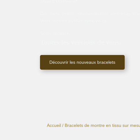
Steel d’OJ Perrin*
.
Cuir, tissu, perles : chaque matière accompagne un
Votre montre évolue avec vous.
Votre montre.
Toutes les versions de vous.
Découvrir les nouveaux bracelets
Accueil
/
Bracelets de montre en tissu sur mes