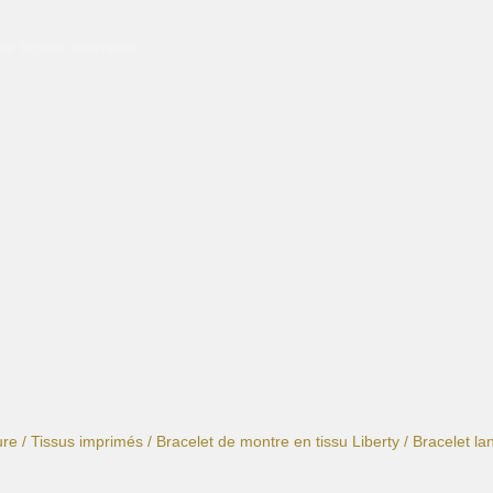
e facette différente.
ure
/
Tissus imprimés
/
Bracelet de montre en tissu Liberty
/ Bracelet la