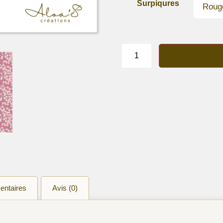
Surpiqures
quantité
de
Bracelet
lanière
liberty
of
London
"Mitsi
rouge"
entaires
Avis (0)