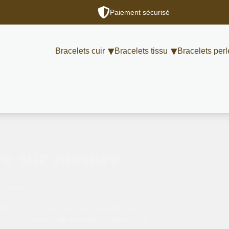
Paiement sécurisé
Bracelets cuir
Bracelets tissu
Bracelets perl
re sur mesure
le version.
ations
sont conçus pour accompagner les
 avec les montres
Ma Première de Poiray*
ou