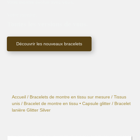
Votre montre évolue avec vous.
Votre montre.
Toutes les versions de vous.
Découvrir les nouveaux bracelets
Accueil
/
Bracelets de montre en tissu sur mesure
/
Tissus
unis
/
Bracelet de montre en tissu • Capsule glitter
/ Bracelet
lanière Glitter Silver