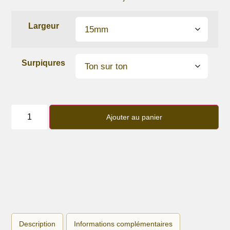
Largeur
Surpiqures
quantité
de
Ajouter au panier
Bracelet
lanière
Glitter
Silver
Description
Informations complémentaires