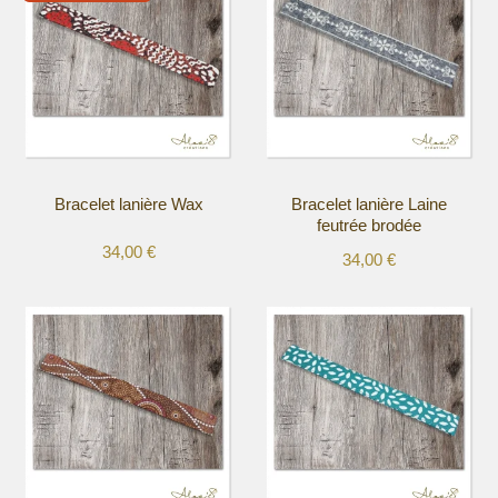
Bracelet lanière Wax
Bracelet lanière Laine
feutrée brodée
34,00
€
34,00
€
Ce
Ce
produit
produit
a
a
plusieurs
plusieurs
variations.
variations.
Les
Les
options
options
peuvent
peuvent
être
être
choisies
choisies