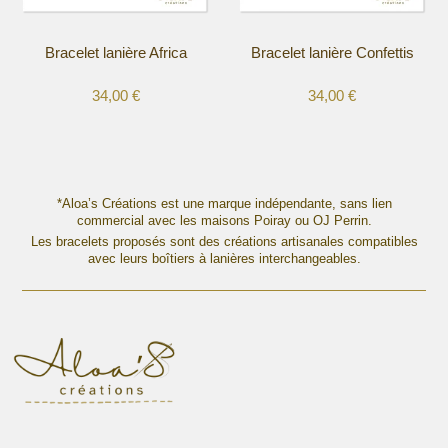
sur
sur
la
la
Bracelet lanière Africa
Bracelet lanière Confettis
page
page
du
du
34,00
€
34,00
€
produit
produit
Ce
Ce
produit
produit
a
a
plusieurs
plusieurs
variations.
variations.
*Aloa’s Créations est une marque indépendante, sans lien
Les
commercial avec les maisons Poiray ou OJ Perrin.
Les
options
Les bracelets proposés sont des créations artisanales compatibles
options
avec leurs boîtiers à lanières interchangeables.
peuvent
peuvent
être
être
choisies
choisies
sur
sur
la
la
page
page
du
du
produit
produit