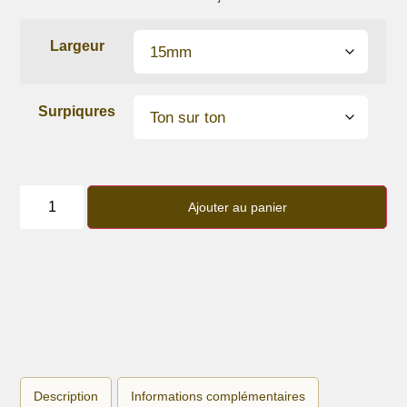
Largeur
Surpiqures
quantité
de
Ajouter au panier
Bracelet
lanière
Glitter
Green
Description
Informations complémentaires