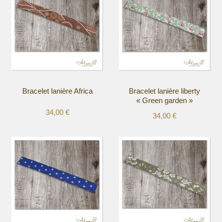
Bracelet lanière Africa
Bracelet lanière liberty
« Green garden »
34,00
€
34,00
€
Ce
Ce
produit
produit
a
a
plusieurs
plusieurs
variations.
variations.
Les
Les
options
options
peuvent
peuvent
être
être
choisies
choisies