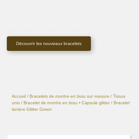
Votre montre évolue avec vous.
Votre montre.
Toutes les versions de vous.
Découvrir les nouveaux bracelets
Accueil
/
Bracelets de montre en tissu sur mesure
/
Tissus
unis
/
Bracelet de montre en tissu • Capsule glitter
/ Bracelet
lanière Glitter Green