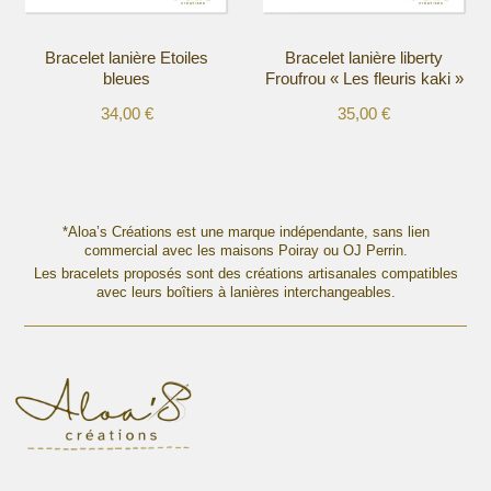
sur
sur
la
la
Bracelet lanière Etoiles
Bracelet lanière liberty
page
page
bleues
Froufrou « Les fleuris kaki »
du
du
produit
produit
34,00
€
35,00
€
Ce
Ce
produit
produit
a
a
plusieurs
plusieurs
variations.
variations.
*Aloa’s Créations est une marque indépendante, sans lien
Les
commercial avec les maisons Poiray ou OJ Perrin.
Les
options
Les bracelets proposés sont des créations artisanales compatibles
options
avec leurs boîtiers à lanières interchangeables.
peuvent
peuvent
être
être
choisies
choisies
sur
sur
la
la
page
page
du
du
produit
produit