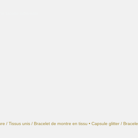
e facette différente.
ure
/
Tissus unis
/
Bracelet de montre en tissu • Capsule glitter
/ Bracele