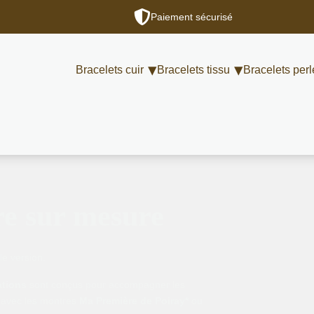
Paiement sécurisé
Bracelets cuir
Bracelets tissu
Bracelets perl
re sur mesure
le version.
ations
sont conçus pour accompagner les
 avec les montres
Ma Première de Poiray*
ou