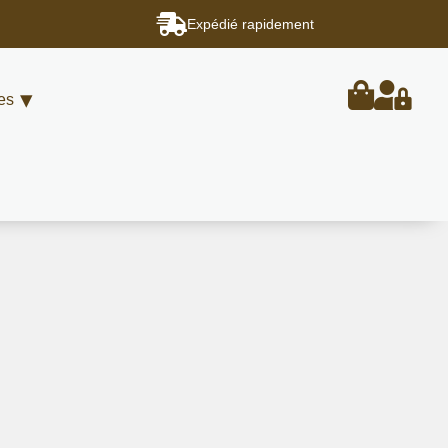
Expédié rapidement
es