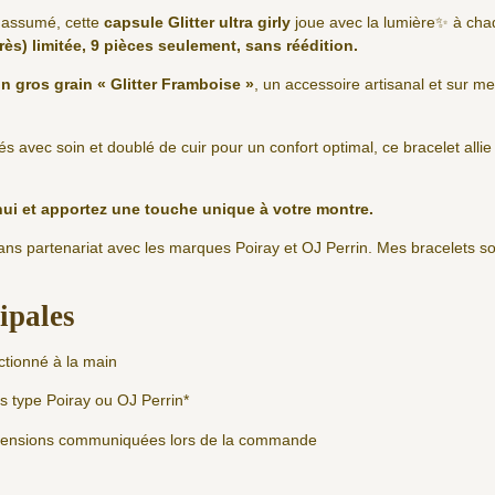
lat assumé, cette
capsule Glitter ultra girly
joue avec la lumière✨ à ch
rès) limitée, 9 pièces seulement, sans réédition.
in gros grain « Glitter Framboise »
, un accessoire artisanal et sur 
és avec soin et doublé de cuir pour un confort optimal, ce bracelet allie
hui et apportez une touche unique à votre montre.
sans partenariat avec les marques Poiray et OJ Perrin. Mes bracelets 
.
ipales
ctionné à la main
s type Poiray ou OJ Perrin*
imensions communiquées lors de la commande