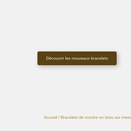
Steel d’OJ Perrin*
.
Cuir, tissu, perles : chaque matière accompagne un
Votre montre évolue avec vous.
Votre montre.
Toutes les versions de vous.
Découvrir les nouveaux bracelets
Accueil
/
Bracelets de montre en tissu sur mes