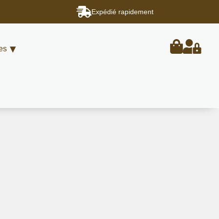
Expédié rapidement
es