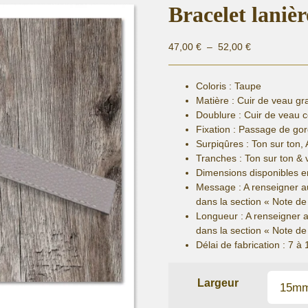
Bracelet laniè
Plage
47,00
€
–
52,00
€
de
prix :
Coloris : Taupe
47,00 €
Matière :
Cuir de veau gr
à
Doublure : Cuir de veau 
52,00 €
Fixation :
Passage de gor
Surpiqûres : Ton sur ton, 
Tranches : Ton sur ton & 
Dimensions disponibles e
Message : A renseigner a
dans la section « Note 
Longueur
: A renseigner 
dans la section « Note 
Délai de fabrication :
7 à 
Largeur