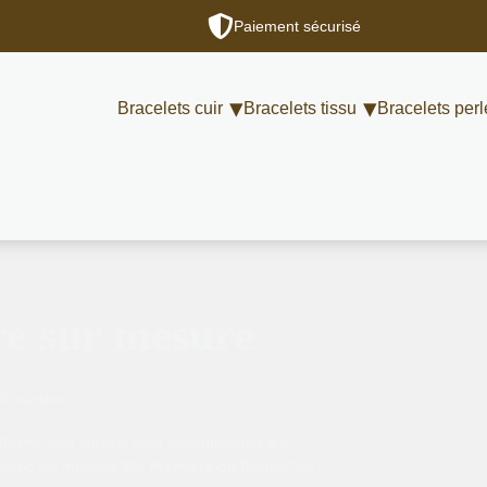
Paiement sécurisé
Bracelets cuir
Bracelets tissu
Bracelets perl
re sur mesure
le version.
ations
sont conçus pour accompagner les
 avec les montres
Ma Première de Poiray*
ou