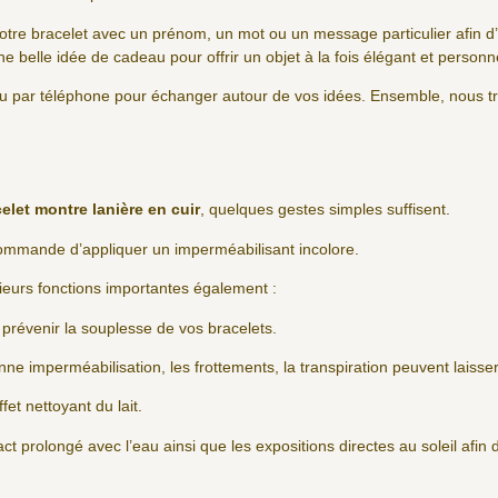
tre bracelet avec un prénom, un mot ou un message particulier afin d’
e belle idée de cadeau pour offrir un objet à la fois élégant et personn
l ou par téléphone pour échanger autour de vos idées. Ensemble, nous tr
elet montre lanière en cuir
, quelques gestes simples suffisent.
ecommande d’appliquer un imperméabilisant incolore.
ieurs fonctions importantes également :
de prévenir la souplesse de vos bracelets.
e imperméabilisation, les frottements, la transpiration peuvent laisse
ffet nettoyant du lait.
tact prolongé avec l’eau ainsi que les expositions directes au soleil afi