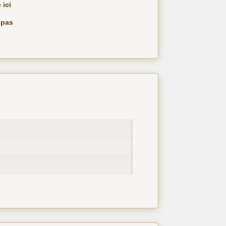
 ici
 pas