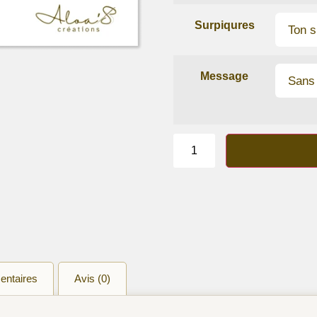
Surpiqures
Message
quantité
de
Bracelet
lanière
cuir
de
veau
Taupe
entaires
Avis (0)