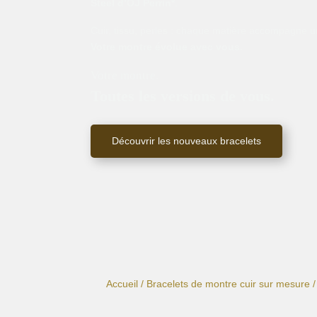
Steel d’OJ Perrin*
.
Cuir, tissu, perles : chaque matière accompagne un
Votre montre évolue avec vous.
Votre montre.
Toutes les versions de vous.
Découvrir les nouveaux bracelets
Accueil
/
Bracelets de montre cuir sur mesure