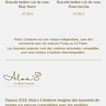
Bracelet lanière cuir de veau
Bracelet lanière cuir de veau
page
page
Blue Storm
Rose fuschia
du
du
produit
produit
47,00
€
47,00
€
Ce
Ce
produit
produit
a
a
plusieurs
plusieurs
variations.
variations.
*Aloa’s Créations est une marque indépendante, sans lien
Les
commercial avec les maisons Poiray ou OJ Perrin.
Les
options
Les bracelets proposés sont des créations artisanales compatibles
options
avec leurs boîtiers à lanières interchangeables.
peuvent
peuvent
être
être
choisies
choisies
sur
sur
la
la
page
page
du
du
produit
produit
Depuis 2018, Aloa’s Créations imagine des bracelets de
montre sur mesure compatibles avec les modèles