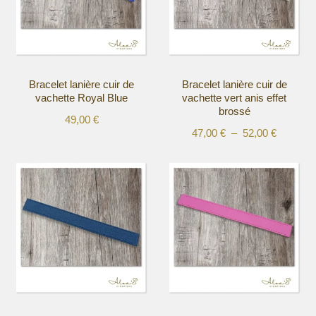
Bracelet lanière cuir de
Bracelet lanière cuir de
vachette Royal Blue
vachette vert anis effet
brossé
49,00
€
Plage
47,00
€
–
52,00
€
Ce
Ce
de
produit
produit
prix :
a
a
47,00 €
plusieurs
plusieurs
à
variations.
variations.
52,00 €
Les
Les
options
options
peuvent
peuvent
être
être
choisies
choisies
sur
sur
la
la