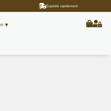
Expédié rapidement
es