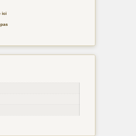
 ici
 pas