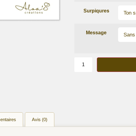
Surpiqures
Message
quantité
de
Bracelet
lanière
cuir
de
veau
Gris
entaires
Avis (0)