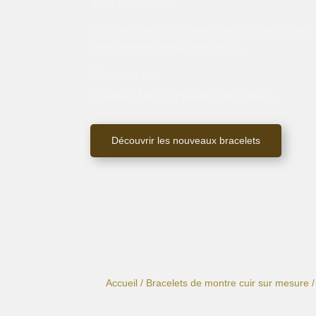
Steel d’OJ Perrin*
.
Cuir, tissu, perles : chaque matière accompagne un
Votre montre évolue avec vous.
Votre montre.
Toutes les versions de vous.
Découvrir les nouveaux bracelets
Accueil
/
Bracelets de montre cuir sur mesure