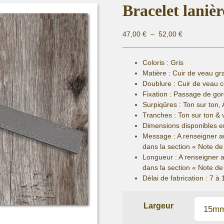
Bracelet lanièr
Plage
47,00
€
–
52,00
€
de
prix :
Coloris : Gris
47,00 €
Matière :
Cuir de veau gr
à
Doublure : Cuir de veau 
52,00 €
Fixation :
Passage de gor
Surpiqûres : Ton sur ton, 
Tranches : Ton sur ton & 
Dimensions disponibles e
Message : A renseigner a
dans la section « Note 
Longueur
: A renseigner 
dans la section « Note 
Délai de fabrication :
7 à 
Largeur