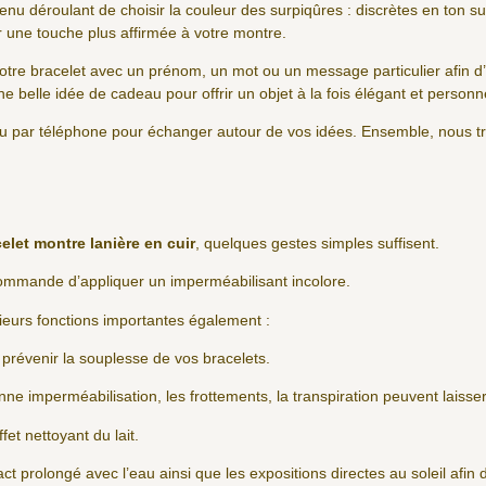
enu déroulant de choisir la couleur des surpiqûres : discrètes en ton s
r une touche plus affirmée à votre montre.
tre bracelet avec un prénom, un mot ou un message particulier afin d’
e belle idée de cadeau pour offrir un objet à la fois élégant et personn
l ou par téléphone pour échanger autour de vos idées. Ensemble, nous tr
elet montre lanière en cuir
, quelques gestes simples suffisent.
ecommande d’appliquer un imperméabilisant incolore.
ieurs fonctions importantes également :
de prévenir la souplesse de vos bracelets.
e imperméabilisation, les frottements, la transpiration peuvent laisse
ffet nettoyant du lait.
tact prolongé avec l’eau ainsi que les expositions directes au soleil afi