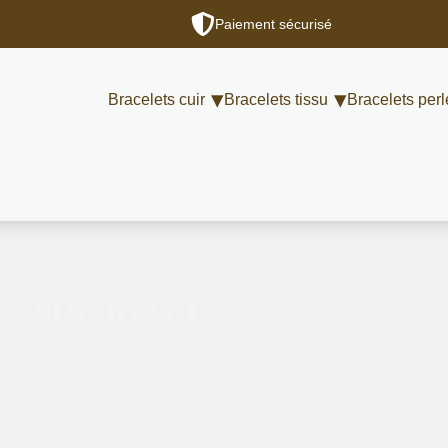
Paiement sécurisé
Bracelets cuir
Bracelets tissu
Bracelets perl
re sur mesure
le version.
ations
sont conçus pour accompagner les
 avec les montres
Ma Première de Poiray*
ou