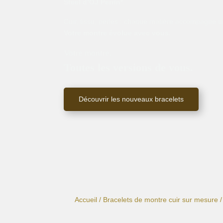
Steel d’OJ Perrin*
.
Cuir, tissu, perles : chaque matière accompagne un
Votre montre évolue avec vous.
Votre montre.
Toutes les versions de vous.
Découvrir les nouveaux bracelets
Accueil
/
Bracelets de montre cuir sur mesure