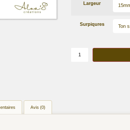
Largeur
Surpiqures
quantité
de
Bracelet
lanière
cuir
de
veau
Grenadine
entaires
Avis (0)