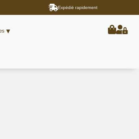
Expédié rapidement
es