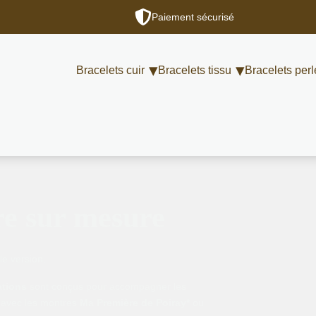
Paiement sécurisé
Bracelets cuir
Bracelets tissu
Bracelets perl
re sur mesure
le version.
ations
sont conçus pour accompagner les
 avec les montres
Ma Première de Poiray*
ou