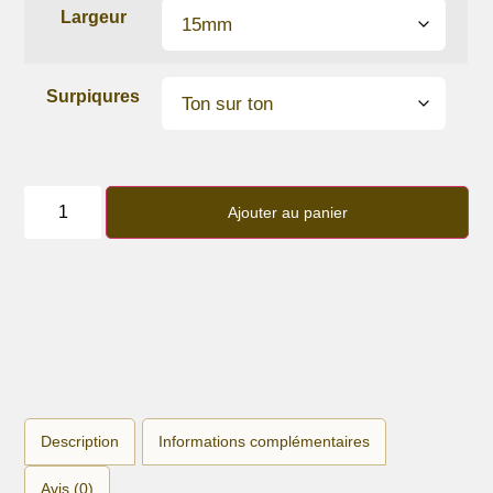
Largeur
Surpiqures
quantité
de
Ajouter au panier
Bracelet
lanière
cuir
de
vachette
Rose
dragée
Description
Informations complémentaires
Avis (0)