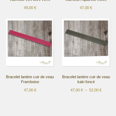
49,00
€
47,00
€
Ce
Ce
produit
produit
a
a
plusieurs
plusieurs
variations.
variations.
Les
Les
options
options
peuvent
peuvent
être
être
choisies
choisies
sur
sur
la
la
Bracelet lanière cuir de veau
Bracelet lanière cuir de veau
page
page
Framboise
kaki foncé
du
du
produit
produit
Plage
47,00
€
47,00
€
–
52,00
€
Ce
Ce
de
produit
produit
prix :
a
a
47,00 €
plusieurs
plusieurs
à