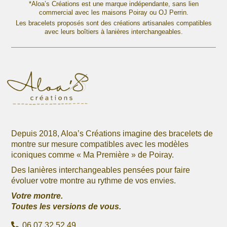
variations.
variations.
*Aloa’s Créations est une marque indépendante, sans lien
52,00 €
Les
commercial avec les maisons Poiray ou OJ Perrin.
Les
options
Les bracelets proposés sont des créations artisanales compatibles
options
avec leurs boîtiers à lanières interchangeables.
peuvent
peuvent
être
être
choisies
choisies
sur
sur
la
la
page
page
du
du
produit
produit
Depuis 2018, Aloa’s Créations imagine des bracelets de
montre sur mesure compatibles avec les modèles
iconiques comme « Ma Première » de Poiray.
Des lanières interchangeables pensées pour faire
évoluer votre montre au rythme de vos envies.
Votre montre.
Toutes les versions de vous.
06 07 32 52 49