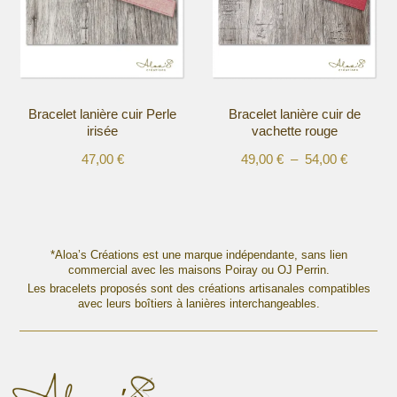
options
options
peuvent
peuvent
être
être
choisies
choisies
sur
sur
la
la
Bracelet lanière cuir Perle
Bracelet lanière cuir de
page
page
irisée
vachette rouge
du
du
produit
produit
Plage
47,00
€
49,00
€
–
54,00
€
Ce
Ce
de
produit
produit
prix :
a
a
49,00 €
plusieurs
plusieurs
à
variations.
variations.
*Aloa’s Créations est une marque indépendante, sans lien
54,00 €
Les
commercial avec les maisons Poiray ou OJ Perrin.
Les
options
Les bracelets proposés sont des créations artisanales compatibles
options
avec leurs boîtiers à lanières interchangeables.
peuvent
peuvent
être
être
choisies
choisies
sur
sur
la
la