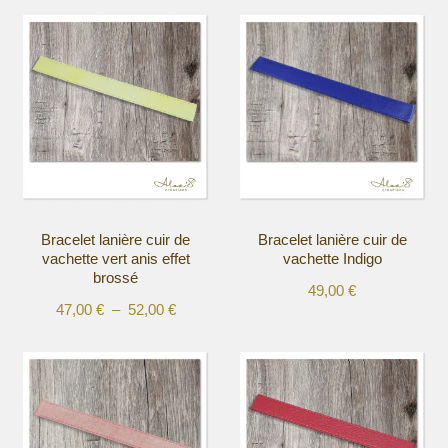
Bracelet lanière cuir de
Bracelet lanière cuir de
vachette vert anis effet
vachette Indigo
brossé
49,00
€
Plage
47,00
€
–
52,00
€
Ce
Ce
de
produit
produit
prix :
a
a
47,00 €
plusieurs
plusieurs
à
variations.
variations.
52,00 €
Les
Les