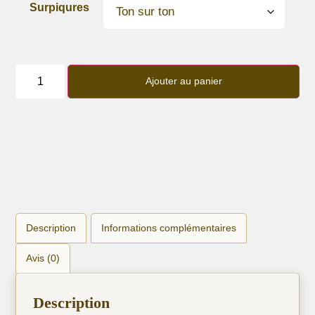
Surpiqures
quantité
de
Ajouter au panier
Bracelet
lanière
cuir
de
karung
Marron
Description
Informations complémentaires
Avis (0)
Description