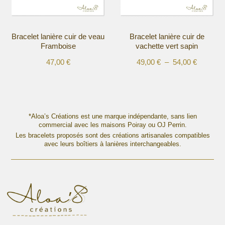
choisies
choisies
sur
sur
la
la
Bracelet lanière cuir de veau
Bracelet lanière cuir de
page
page
Framboise
vachette vert sapin
du
du
produit
produit
Plage
47,00
€
49,00
€
–
54,00
€
Ce
Ce
de
produit
produit
prix :
a
a
49,00 €
plusieurs
plusieurs
à
variations.
variations.
*Aloa’s Créations est une marque indépendante, sans lien
54,00 €
Les
commercial avec les maisons Poiray ou OJ Perrin.
Les
options
Les bracelets proposés sont des créations artisanales compatibles
options
avec leurs boîtiers à lanières interchangeables.
peuvent
peuvent
être
être
choisies
choisies
sur
sur
la
la
page
page
du
du
produit
produit