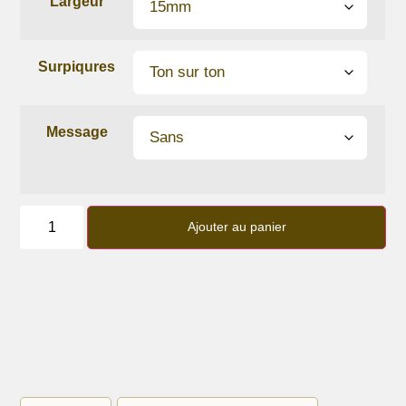
Largeur
Surpiqures
Message
quantité
de
Ajouter au panier
Bracelet
lanière
cuir
de
chèvre
Gris
Métal