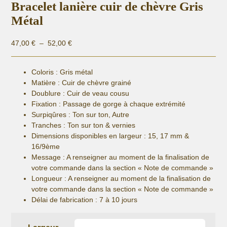
Bracelet lanière cuir de chèvre Gris
Métal
Plage
47,00
€
–
52,00
€
de
prix :
Coloris : Gris métal
47,00 €
Matière :
Cuir de chèvre grainé
à
Doublure : Cuir de veau cousu
52,00 €
Fixation :
Passage de gorge à chaque extrémité
Surpiqûres : Ton sur ton, Autre
Tranches : Ton sur ton & vernies
Dimensions disponibles en largeur : 15, 17 mm &
16/9ème
Message : A renseigner au moment de la finalisation de
votre commande dans la section « Note de commande »
Longueur
: A renseigner au moment de la finalisation de
votre commande dans la section « Note de commande »
Délai de fabrication :
7 à 10 jours