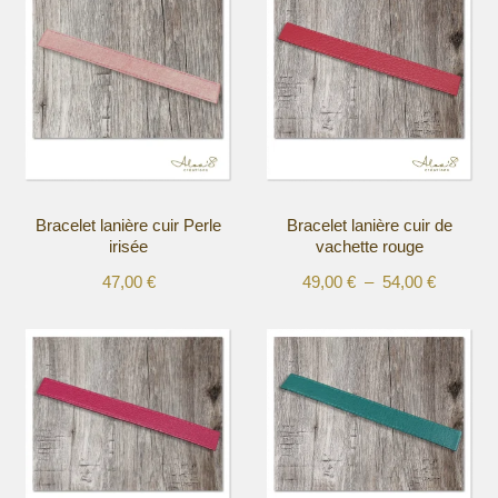
Bracelet lanière cuir Perle
Bracelet lanière cuir de
irisée
vachette rouge
Plage
47,00
€
49,00
€
–
54,00
€
Ce
Ce
de
produit
produit
prix :
a
a
49,00 €
plusieurs
plusieurs
à
variations.
variations.
54,00 €
Les
Les
options
options
peuvent
peuvent
être
être