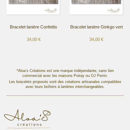
être
être
choisies
choisies
sur
sur
la
la
Bracelet lanière Confettis
Bracelet lanière Ginkgo vert
page
page
du
du
34,00
€
34,00
€
produit
produit
Ce
Ce
produit
produit
a
a
plusieurs
plusieurs
variations.
variations.
*Aloa’s Créations est une marque indépendante, sans lien
Les
commercial avec les maisons Poiray ou OJ Perrin.
Les
options
Les bracelets proposés sont des créations artisanales compatibles
options
avec leurs boîtiers à lanières interchangeables.
peuvent
peuvent
être
être
choisies
choisies
sur
sur
la
la
page
page
du
du