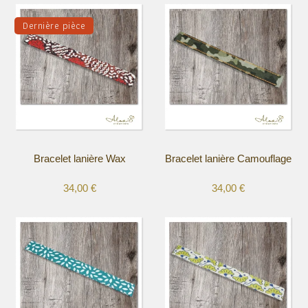
Dernière pièce
Bracelet lanière Wax
Bracelet lanière Camouflage
34,00
€
34,00
€
Ce
Ce
produit
produit
a
a
plusieurs
plusieurs
variations.
variations.
Les
Les
options
options
peuvent
peuvent