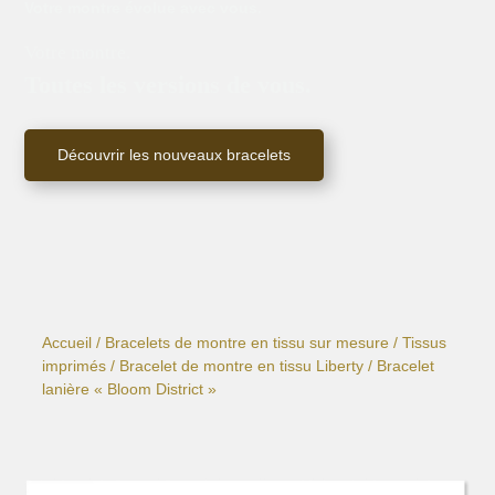
Votre montre évolue avec vous.
Votre montre.
Toutes les versions de vous.
Découvrir les nouveaux bracelets
Accueil
/
Bracelets de montre en tissu sur mesure
/
Tissus
imprimés
/
Bracelet de montre en tissu Liberty
/ Bracelet
lanière « Bloom District »